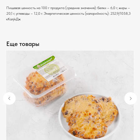
Пищевая ценность на 100 г продукта (средние значения): белки – 6,0 г, жиры –
20,1 г, углеводы – 12,0 г. Энергетическая ценность (калорийность): 252,9/1058,3
кКал/кДж
Еще товары