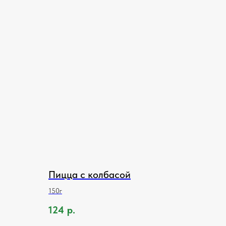
Пицца с колбасой
150г
124
р.