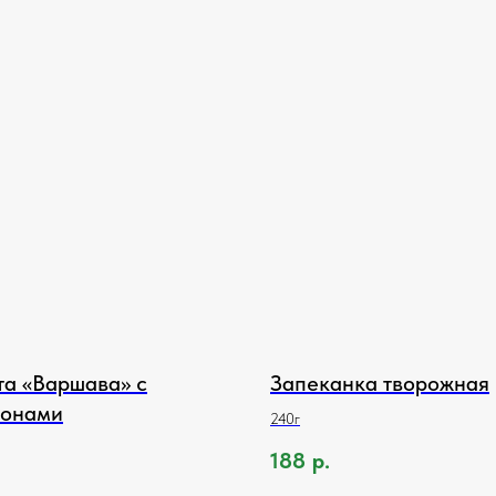
та «Варшава» с
Запеканка творожная
ронами
240г
188
р.
.