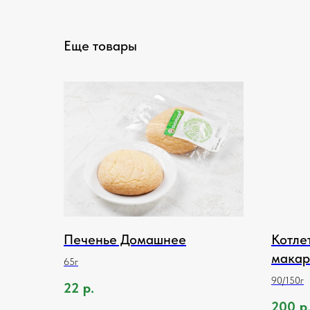
Еще товары
Печенье Домашнее
Котле
мака
65г
90/150г
22
р.
200
р