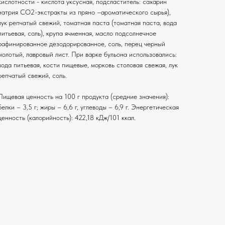
кислотности - кислота уксусная, подсластитель: сахарин
натрия СО2-экстракты из пряно –ароматического сырья),
лук репчатый свежий, томатная паста (томатная паста, вода
питьевая, соль), крупа ячменная, масло подсолнечное
рафинированное дезодорированное, соль, перец черный
молотый, лавровый лист. При варке бульона использовались:
вода питьевая, кости пищевые, морковь столовая свежая, лук
репчатый свежий, соль.
Пищевая ценность на 100 г продукта (средние значения):
белки – 3,5 г; жиры – 6,6 г, углеводы – 6,9 г. Энергетическая
ценность (калорийность): 422,18 кДж/101 ккал.