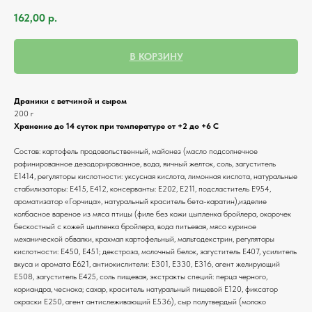
162,00
р.
В КОРЗИНУ
Драники с ветчиной и сыром
200 г
Хранение до 14 суток при температуре от +2 до +6 С
Состав: картофель продовольственный, майонез (масло подсолнечное
рафинированное дезодорированное, вода, яичный желток, соль, загуститель
Е1414, регуляторы кислотности: уксусная кислота, лимонная кислота, натуральные
стабилизаторы: Е415, Е412, консерванты: Е202, Е211, подсластитель Е954,
ароматизатор «Горчица», натуральный краситель бета-каратин),изделие
колбасное вареное из мяса птицы (филе без кожи цыпленка бройлера, окорочек
бескостный с кожей цыпленка бройлера, вода питьевая, мясо куриное
механической обвалки, крахмал картофельный, мальтодекстрин, регуляторы
кислотности: Е450, Е451; декстроза, молочный белок, загуститель Е407, усилитель
вкуса и аромата Е621, антиокислители: Е301, Е330, Е316, агент желирующий
Е508, загуститель Е425, соль пищевая, экстракты специй: перца черного,
кориандра, чеснока; сахар, краситель натуральный пищевой Е120, фиксатор
окраски Е250, агент антислеживающий Е536), сыр полутвердый (молоко