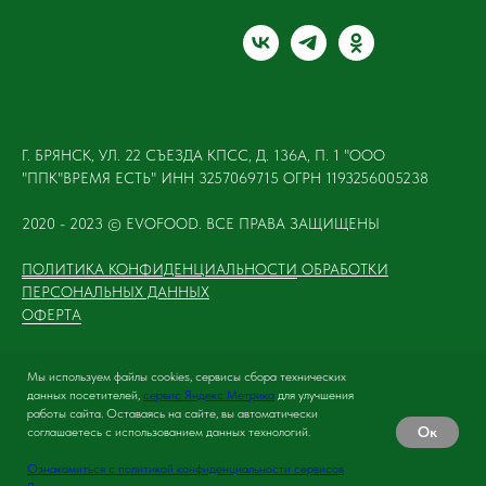
Г. БРЯНСК, УЛ. 22 СЪЕЗДА КПСС, Д. 136А, П. 1 "ООО
"ППК"ВРЕМЯ ЕСТЬ" ИНН 3257069715 ОГРН 1193256005238
2020 - 2023 © EVOFOOD. ВСЕ ПРАВА ЗАЩИЩЕНЫ
ПОЛИТИКА КОНФИДЕНЦИАЛЬНОСТИ
ОБРАБОТКИ
ПЕРСОНАЛЬНЫХ ДАННЫХ
ОФЕРТА
Мы используем файлы cookies, сервисы сбора технических
данных посетителей,
сервис Яндекс Метрика
для улучшения
Tilda
Made on
работы сайта. Оставаясь на сайте, вы автоматически
Ок
соглашаетесь с использованием данных технологий.
Ознакомиться с политикой конфиденциальности сервисов