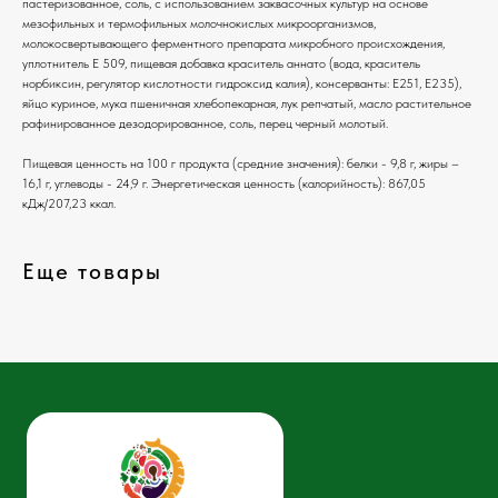
пастеризованное, соль, с использованием заквасочных культур на основе
мезофильных и термофильных молочнокислых микроорганизмов,
молокосвертывающего ферментного препарата микробного происхождения,
уплотнитель Е 509, пищевая добавка краситель аннато (вода, краситель
норбиксин, регулятор кислотности гидроксид калия), консерванты: Е251, Е235),
яйцо куриное, мука пшеничная хлебопекарная, лук репчатый, масло растительное
рафинированное дезодорированное, соль, перец черный молотый.
Пищевая ценность на 100 г продукта (средние значения): белки - 9,8 г, жиры –
16,1 г, углеводы - 24,9 г. Энергетическая ценность (калорийность): 867,05
кДж/207,23 ккал.
Еще товары