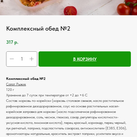
Комплексный обед №2
317
р.
В КОРЗИНУ
Комплексный обед №2
Салат Рыжик
120 г
Хранение до 7 суток при температуре от +2 до +6 С
Состав: морковь по-корейски (морковь столовая свежая, масло растительное
рафинированное дезодорированное, соус на основе растительных масел-
корейская заправка для моркови (масло подсолнечное рафинированное
дезодорированное, соль, чеснок, глюкоза, сахар, регуляторы кислотности-
уксусная кислота, лимонная кислота), перец красный, кориандр, перец черный,
лук репчатый, паприка, подсластитель сахароза, антиокислители (Е385, Е306),
ароматизаторы натуральные, краситель экстракт паприки, усилители вкуса и