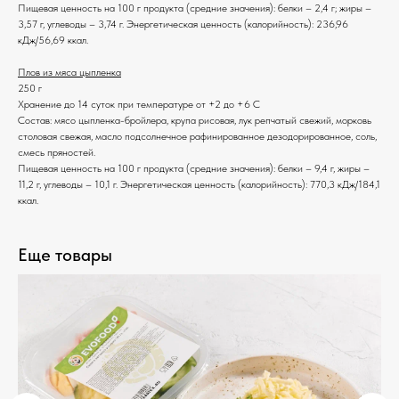
Пищевая ценность на 100 г продукта (средние значения): белки – 2,4 г; жиры –
3,57 г, углеводы – 3,74 г. Энергетическая ценность (калорийность): 236,96
кДж/56,69 ккал.
Плов из мяса цыпленка
250 г
Хранение до 14 суток при температуре от +2 до +6 С
Состав: мясо цыпленка-бройлера, крупа рисовая, лук репчатый свежий, морковь
столовая свежая, масло подсолнечное рафинированное дезодорированное, соль,
смесь пряностей.
Пищевая ценность на 100 г продукта (средние значения): белки – 9,4 г, жиры –
11,2 г, углеводы – 10,1 г. Энергетическая ценность (калорийность): 770,3 кДж/184,1
ккал.
Еще товары