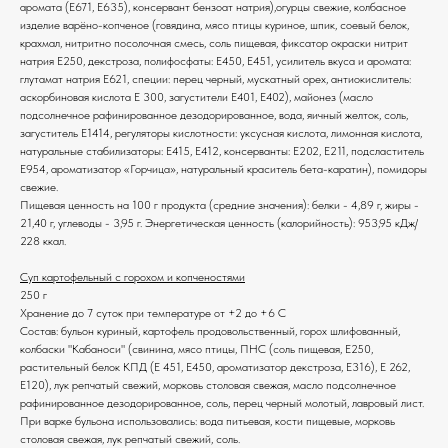
аромата (Е671, Е635), консервант бензоат натрия),огурцы свежие, колбасное
изделие варёно-копченое (говядина, мясо птицы куриное, шпик, соевый белок,
крахмал, нитритно посолочная смесь, соль пищевая, фиксатор окраски нитрит
натрия Е250, декстроза, полифосфаты: Е450, Е451, усилитель вкуса и аромата:
глутамат натрия Е621, специи: перец черный, мускатный орех, антиокислитель:
аскорбиновая кислота Е 300, загустители Е401, Е402), майонез (масло
подсолнечное рафинированное дезодорированное, вода, яичный желток, соль,
загуститель Е1414, регуляторы кислотности: уксусная кислота, лимонная кислота,
натуральные стабилизаторы: Е415, Е412, консерванты: Е202, Е211, подсластитель
Е954, ароматизатор «Горчица», натуральный краситель бета-каратин), помидоры
свежие.
Пищевая ценность на 100 г продукта (средние значения): белки - 4,89 г, жиры -
21,40 г, углеводы - 3,95 г. Энергетическая ценность (калорийность): 953,95 кДж/
228 ккал.
Суп картофельный с горохом и копченостями
250 г
Хранение до 7 суток при температуре от +2 до +6 С
Состав: бульон куриный, картофель продовольственный, горох шлифованный,
колбаски "Кабаноси" (свинина, мясо птицы, ПНС (соль пищевая, Е250,
растительный белок КПД (Е 451, Е450, ароматизатор декстроза, Е316), Е 262,
Е120), лук репчатый свежий, морковь столовая свежая, масло подсолнечное
рафинированное дезодорированное, соль, перец черный молотый, лавровый лист.
При варке бульона использовались: вода питьевая, кости пищевые, морковь
столовая свежая, лук репчатый свежий, соль.