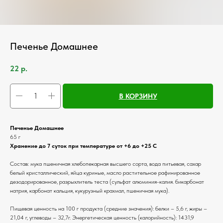
Печенье Домашнее
22
р.
В КОРЗИНУ
Печенье Домашнее
65 г
Хранение до 7 суток при температуре от +6 до +25 С
Состав: мука пшеничная хлебопекарная высшего сорта, вода питьевая, сахар
белый кристаллический, яйца куриные, масло растительное рафинированное
дезодорированное, разрыхлитель теста (сульфат алюминия-калия. бикарбонат
натрия, карбонат кальция, кукурузный крахмал, пшеничная мука).
Пищевая ценность на 100 г продукта (средние значения): белки – 5,6 г, жиры –
21,04 г, углеводы – 32,7г. Энергетическая ценность (калорийность): 1431,9