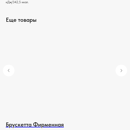
кДж/342,5 ккал.
Еще товары
Брускетта Фирменная
Гу