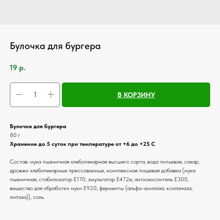
Булочка для бургера
19
р.
В КОРЗИНУ
Булочка для бургера
80 г
Хранение до 5 суток при температуре от +6 до +25 С
Состав: мука пшеничная хлебопекарная высшего сорта, вода питьевая, сахар,
дрожжи хлебопекарные прессованные, комплексная пищевая добавка (мука
пшеничная, стабилизатор Е170, эмульгатор Е472е, антиокислитель Е300,
вещество для обработки муки Е920, ферменты (альфа-амилаза, ксиланаза,
липаза)), соль.