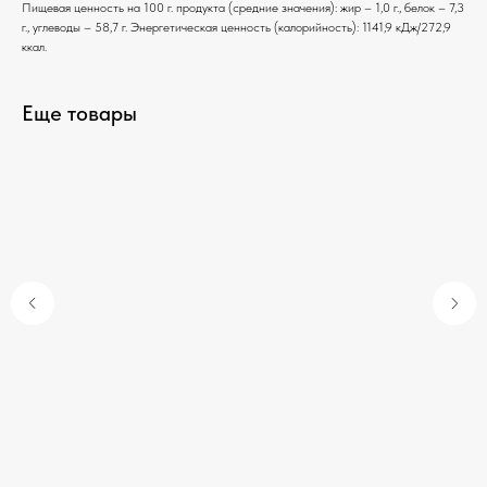
Пищевая ценность на 100 г. продукта (средние значения): жир – 1,0 г., белок – 7,3
г., углеводы – 58,7 г. Энергетическая ценность (калорийность): 1141,9 кДж/272,9
ккал.
Еще товары