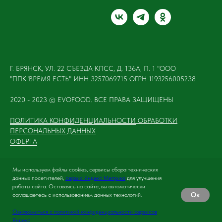
Г. БРЯНСК, УЛ. 22 СЪЕЗДА КПСС, Д. 136А, П. 1 "ООО
"ППК"ВРЕМЯ ЕСТЬ" ИНН 3257069715 ОГРН 1193256005238
2020 - 2023 © EVOFOOD. ВСЕ ПРАВА ЗАЩИЩЕНЫ
ПОЛИТИКА КОНФИДЕНЦИАЛЬНОСТИ
ОБРАБОТКИ
ПЕРСОНАЛЬНЫХ ДАННЫХ
ОФЕРТА
Мы используем файлы cookies, сервисы сбора технических
данных посетителей,
сервис Яндекс Метрика
для улучшения
Tilda
Made on
работы сайта. Оставаясь на сайте, вы автоматически
Ок
соглашаетесь с использованием данных технологий.
Ознакомиться с политикой конфиденциальности сервисов
Яндекс