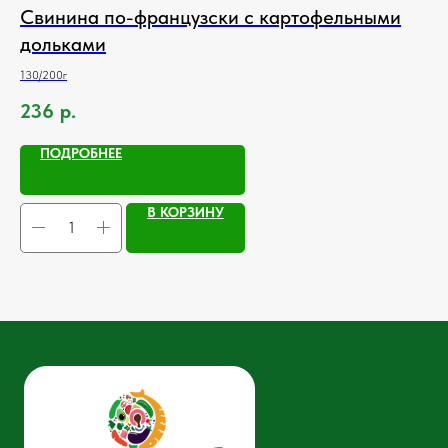
Свинина по-французски с картофельными
К
дольками
80/
130/200г
17
236
р.
ПОДРОБНЕЕ
В КОРЗИНУ