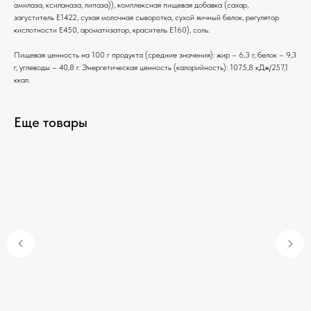
амилаза, ксиланаза, липаза)), комплексная пищевая добавка (сахар,
загуститель Е1422, сухая молочная сыворотка, сухой яичный белок, регулятор
кислотности Е450, ароматизатор, краситель Е160), соль.
Пищевая ценность на 100 г продукта (средние значения): жир – 6,3 г, белок – 9,3
г, углеводы – 40,8 г. Энергетическая ценность (калорийность): 1075,8 кДж/257,1
ккал.
Еще товары