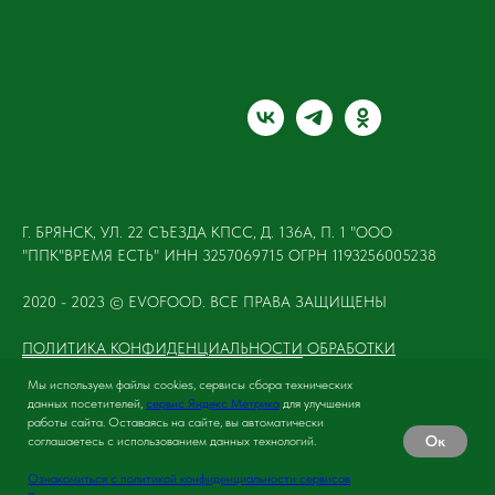
Г. БРЯНСК, УЛ. 22 СЪЕЗДА КПСС, Д. 136А, П. 1 "ООО
"ППК"ВРЕМЯ ЕСТЬ" ИНН 3257069715 ОГРН 1193256005238
2020 - 2023 © EVOFOOD. ВСЕ ПРАВА ЗАЩИЩЕНЫ
ПОЛИТИКА КОНФИДЕНЦИАЛЬНОСТИ
ОБРАБОТКИ
ПЕРСОНАЛЬНЫХ ДАННЫХ
Мы используем файлы cookies, сервисы сбора технических
ОФЕРТА
данных посетителей,
сервис Яндекс Метрика
для улучшения
работы сайта. Оставаясь на сайте, вы автоматически
Ок
соглашаетесь с использованием данных технологий.
Ознакомиться с политикой конфиденциальности сервисов
Tilda
Made on