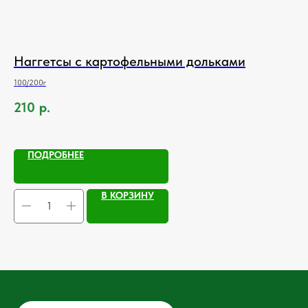
Наггетсы с картофельными дольками
Р
100/200г
250
210
р.
1
ПОДРОБНЕЕ
В КОРЗИНУ