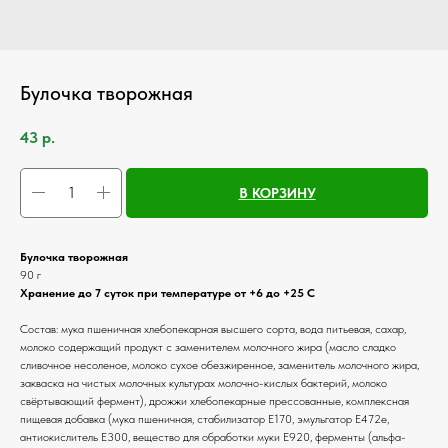
Булочка творожная
43
р.
В КОРЗИНУ
Булочка творожная
90 г
Хранение до 7 суток при температуре от +6 до +25 С
Состав: мука пшеничная хлебопекарная высшего сорта, вода питьевая, сахар,
молоко содержащий продукт с заменителем молочного жира (масло сладко
сливочное несоленое, молоко сухое обезжиренное, заменитель молочного жира,
закваска на чистых молочных культурах молочно-кислых бактерий, молоко
свёртывающий фермент), дрожжи хлебопекарные прессованные, комплексная
пищевая добавка (мука пшеничная, стабилизатор Е170, эмульгатор Е472е,
антиокислитель Е300, вещество для обработки муки Е920, ферменты (альфа-